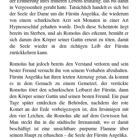
der Erinnerung ihres früheren Lebens teilhaftig, das bis dahin
in Vergessenheit geruht hatte. Tatsächlich handelt es sich bei
der Seele der Dame um die Fürstin Angelika, die wiederum
von einem schurkischen Arzt seit Monaten in einer Art
Hypnoseschlaf gehalten wurde. Doch diese Scheintote liegt
bereits im Sterben, und als Romolus dies erkennt, bemüht er
sich darum den Körper seiner Gattin erneut zu töten, damit
die Seele wieder in den richtigen Leib der Fürstin
zurückkehren kann.
Romolus hat jedoch bereits den Verstand verloren und sein
bester Freund versucht ihn von seinem Vorhaben abzuhalten.
Fürstin Angelika hat ihren letzten Atemzug getan, da kommt
es in dem Gemach zu einem Gemetzel, der verrückte
Romolus tötet den schurkischen Leibarzt der Fürstin, dann
den Körper seiner Gattin und seinen besten Freund. Ein paar
Tage später entdecken die Behörden, nachdem der rote
Komet an der Erde vorbeigezogen ist, den Irrsinnigen mit
den vier Leichen, die Romolus alle auf dem Gewissen hat.
Man steckt ihn in die städtische Irrenanstalt, wo er damit
beschäftigt ist eine unsichtbare purpurne Flamme über
seinem Haupt zu erhaschen – die Seele der Fürstin Angelika.