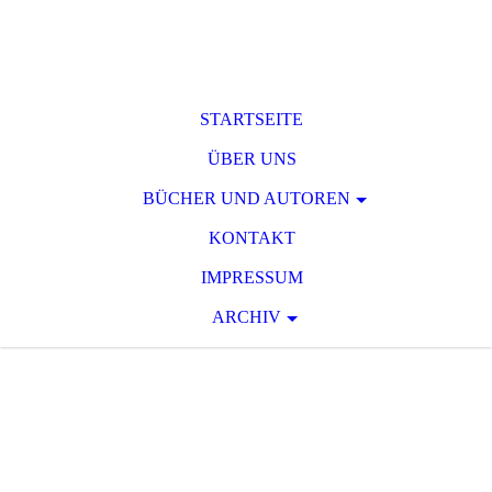
STARTSEITE
ÜBER UNS
BÜCHER UND AUTOREN
KONTAKT
IMPRESSUM
ARCHIV
T O D S P A N N
U
N G
Raum für phantastische und
serielle Spannungsliteratur des 19.