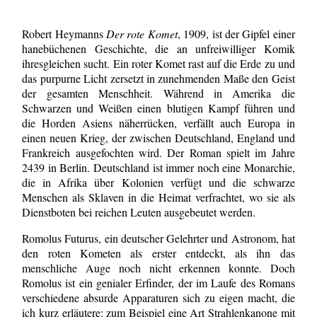
Robert Heymanns
Der rote Komet
, 1909, ist der Gipfel einer
hanebüchenen Geschichte, die an unfreiwilliger Komik
ihresgleichen sucht. Ein roter Komet rast auf die Erde zu und
das purpurne Licht zersetzt in zunehmenden Maße den Geist
der gesamten Menschheit. Während in Amerika die
Schwarzen und Weißen einen blutigen Kampf führen und
die Horden Asiens näherrücken, verfällt auch Europa in
einen neuen Krieg, der zwischen Deutschland, England und
Frankreich ausgefochten wird. Der Roman spielt im Jahre
2439 in Berlin. Deutschland ist immer noch eine Monarchie,
die in Afrika über Kolonien verfügt und die schwarze
Menschen als Sklaven in die Heimat verfrachtet, wo sie als
Dienstboten bei reichen Leuten ausgebeutet werden.
Romolus Futurus, ein deutscher Gelehrter und Astronom, hat
den roten Kometen als erster entdeckt, als ihn das
menschliche Auge noch nicht erkennen konnte. Doch
Romolus ist ein genialer Erfinder, der im Laufe des Romans
verschiedene absurde Apparaturen sich zu eigen macht, die
ich kurz erläutere: zum Beispiel eine Art Strahlenkanone mit