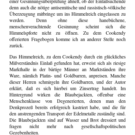
einer Gesinnungsüberprüfung ähnelt, ob der Einlaßsuchende
denn auch die nötige antisemitische und rassistisch-völkische
Überzeugung mitbringe um ins Himmelreich eingelassen zu
werden. Denn ohne diese hanebüchene,
menschenverachtende Gesinnung scheint sich die
Himmelspforte nicht zu öffnen. Zu dem Cookendy
offerierten Fragebogen komme ich an anderer Stelle noch
zurück.
Das Himmelreich, zu dem Cookendy durch ein glückliches
Mißverständnis Einlaß gefunden hat, erweist sich als riesige
Markthalle in der bärtige Männer an Marktständen ihre
Ware, nämlich Platin- und Goldbarren, anpreisen. Manche
dieser Herren schmirgeln ihre Goldbarren, und der Autor
erklärt, daß es sich hierbei um Zinsertrag handelt. Im
Hintergrund wirken die Blaubejackten, offenbar eine
Menschenklasse von Degenerierten, denen man den
Denkprozeß bereits erfolgreich kastriert habe, und die für
den anstrengenden Transport der Edelmetalle zuständig sind.
Die Blaubejackten sind auf Wasser und Brot dressiert und
fragen nicht mehr nach gesellschaftspolitischen
Gegebenheiten.