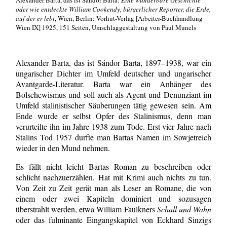
Alexander Barta, das ist Sándor Barta:
Eine wunderbare Geschichte
oder wie entdeckte William Cookendy, bürgerlicher Reporter, die Erde,
auf der er lebt
, Wien, Berlin: Vorhut-Verlag [Arbeiter-Buchhandlung
Wien IX] 1925, 151 Seiten, Umschlaggestaltung von Paul Munels
Alexander Barta, das ist Sándor Barta, 1897–1938, war ein
ungarischer Dichter im Umfeld deutscher und ungarischer
Avantgarde-Literatur. Barta war ein Anhänger des
Bolschewismus und soll auch als Agent und Denunziant im
Umfeld stalinistischer Säuberungen tätig gewesen sein. Am
Ende wurde er selbst Opfer des Stalinismus, denn man
verurteilte ihn im Jahre 1938 zum Tode. Erst vier Jahre nach
Stalins Tod 1957 durfte man Bartas Namen im Sowjetreich
wieder in den Mund nehmen.
Es fällt nicht leicht Bartas Roman zu beschreiben oder
schlicht nachzuerzählen. Hat mit Krimi auch nichts zu tun.
Von Zeit zu Zeit gerät man als Leser an Romane, die von
einem oder zwei Kapiteln dominiert und sozusagen
überstrahlt werden, etwa William Faulkners
Schall und Wahn
oder das fulminante Eingangskapitel von Eckhard Sinzigs