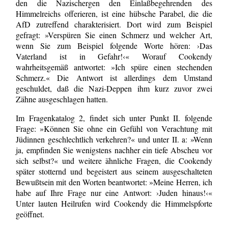
den die Nazischergen den Einlaßbegehrenden des
Himmelreichs offerieren, ist eine hübsche Parabel, die die
AfD zutreffend charakterisiert. Dort wird zum Beispiel
gefragt: »Verspüren Sie einen Schmerz und welcher Art,
wenn Sie zum Beispiel folgende Worte hören: ›Das
Vaterland ist in Gefahr!‹« Worauf Cookendy
wahrheitsgemäß antwortet: »Ich spüre einen stechenden
Schmerz.« Die Antwort ist allerdings dem Umstand
geschuldet, daß die Nazi-Deppen ihm kurz zuvor zwei
Zähne ausgeschlagen hatten.
Im Fragenkatalog 2, findet sich unter Punkt II. folgende
Frage: »Können Sie ohne ein Gefühl von Verachtung mit
Jüdinnen geschlechtlich verkehren?« und unter II. a: »Wenn
ja, empfinden Sie wenigstens nachher ein tiefe Abscheu vor
sich selbst?« und weitere ähnliche Fragen, die Cookendy
später stotternd und begeistert aus seinem ausgeschalteten
Bewußtsein mit den Worten beantwortet: »Meine Herren, ich
habe auf Ihre Frage nur eine Antwort: ›Juden hinaus!‹«
Unter lauten Heilrufen wird Cookendy die Himmelspforte
geöffnet.