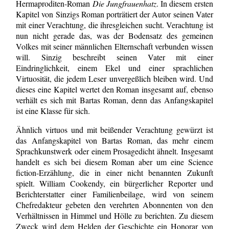
Hermaproditen-Roman
Die Jungfrauenhatz
. In diesem ersten
Kapitel von Sinzigs Roman porträtiert der Autor seinen Vater
mit einer Verachtung, die ihresgleichen sucht. Verachtung ist
nun nicht gerade das, was der Bodensatz des gemeinen
Volkes mit seiner männlichen Elternschaft verbunden wissen
will. Sinzig beschreibt seinen Vater mit einer
Eindringlichkeit, einem Ekel und einer sprachlichen
Virtuosität, die jedem Leser unvergeßlich bleiben wird. Und
dieses eine Kapitel wertet den Roman insgesamt auf, ebenso
verhält es sich mit Bartas Roman, denn das Anfangskapitel
ist eine Klasse für sich.
Ähnlich virtuos und mit beißender Verachtung gewürzt ist
das Anfangskapitel von Bartas Roman, das mehr einem
Sprachkunstwerk oder einem Prosagedicht ähnelt. Insgesamt
handelt es sich bei diesem Roman aber um eine Science
fiction-Erzählung, die in einer nicht benannten Zukunft
spielt. William Cookendy, ein bürgerlicher Reporter und
Berichterstatter einer Familienbeilage, wird von seinem
Chefredakteur gebeten den verehrten Abonnenten von den
Verhältnissen in Himmel und Hölle zu berichten. Zu diesem
Zweck wird dem Helden der Geschichte ein Honorar von