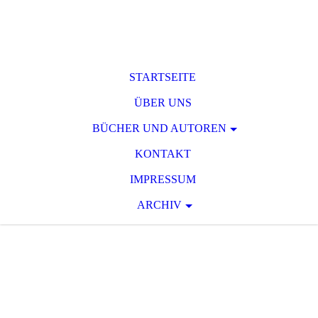
STARTSEITE
ÜBER UNS
BÜCHER UND AUTOREN
KONTAKT
IMPRESSUM
ARCHIV
T O D S P A N N
U
N G
Raum für phantastische und
serielle Spannungsliteratur des 19.