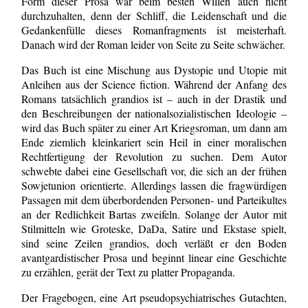
Form dieser Prosa war beim besten Willen auch nicht
durchzuhalten, denn der Schliff, die Leidenschaft und die
Gedankenfülle dieses Romanfragments ist meisterhaft.
Danach wird der Roman leider von Seite zu Seite schwächer.
Das Buch ist eine Mischung aus Dystopie und Utopie mit
Anleihen aus der Science fiction. Während der Anfang des
Romans tatsächlich grandios ist – auch in der Drastik und
den Beschreibungen der nationalsozialistischen Ideologie –
wird das Buch später zu einer Art Kriegsroman, um dann am
Ende ziemlich kleinkariert sein Heil in einer moralischen
Rechtfertigung der Revolution zu suchen. Dem Autor
schwebte dabei eine Gesellschaft vor, die sich an der frühen
Sowjetunion orientierte. Allerdings lassen die fragwürdigen
Passagen mit dem überbordenden Personen- und Parteikultes
an der Redlichkeit Bartas zweifeln. Solange der Autor mit
Stilmitteln wie Groteske, DaDa, Satire und Ekstase spielt,
sind seine Zeilen grandios, doch verläßt er den Boden
avantgardistischer Prosa und beginnt linear eine Geschichte
zu erzählen, gerät der Text zu platter Propaganda.
Der Fragebogen, eine Art pseudopsychiatrisches Gutachten,