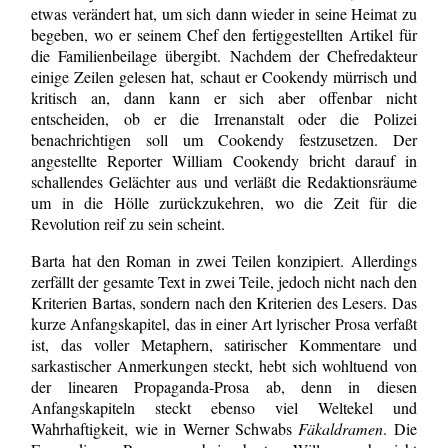
etwas verändert hat, um sich dann wieder in seine Heimat zu
begeben, wo er seinem Chef den fertiggestellten Artikel für
die Familienbeilage übergibt. Nachdem der Chefredakteur
einige Zeilen gelesen hat, schaut er Cookendy mürrisch und
kritisch an, dann kann er sich aber offenbar nicht
entscheiden, ob er die Irrenanstalt oder die Polizei
benachrichtigen soll um Cookendy festzusetzen. Der
angestellte Reporter William Cookendy bricht darauf in
schallendes Gelächter aus und verläßt die Redaktionsräume
um in die Hölle zurückzukehren, wo die Zeit für die
Revolution reif zu sein scheint.
Barta hat den Roman in zwei Teilen konzipiert. Allerdings
zerfällt der gesamte Text in zwei Teile, jedoch nicht nach den
Kriterien Bartas, sondern nach den Kriterien des Lesers. Das
kurze Anfangskapitel, das in einer Art lyrischer Prosa verfaßt
ist, das voller Metaphern, satirischer Kommentare und
sarkastischer Anmerkungen steckt, hebt sich wohltuend von
der linearen Propaganda-Prosa ab, denn in diesen
Anfangskapiteln steckt ebenso viel Weltekel und
Wahrhaftigkeit, wie in Werner Schwabs
Fäkaldramen
. Die