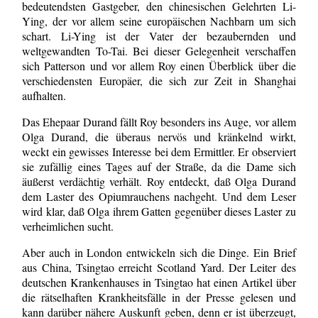
bedeutendsten Gastgeber, den chinesischen Gelehrten Li-
Ying, der vor allem seine europäischen Nachbarn um sich
schart. Li-Ying ist der Vater der bezaubernden und
weltgewandten To-Tai. Bei dieser Gelegenheit verschaffen
sich Patterson und vor allem Roy einen Überblick über die
verschiedensten Europäer, die sich zur Zeit in Shanghai
aufhalten.
Das Ehepaar Durand fällt Roy besonders ins Auge, vor allem
Olga Durand, die überaus nervös und kränkelnd wirkt,
weckt ein gewisses Interesse bei dem Ermittler. Er observiert
sie zufällig eines Tages auf der Straße, da die Dame sich
äußerst verdächtig verhält. Roy entdeckt, daß Olga Durand
dem Laster des Opiumrauchens nachgeht. Und dem Leser
wird klar, daß Olga ihrem Gatten gegenüber dieses Laster zu
verheimlichen sucht.
Aber auch in London entwickeln sich die Dinge. Ein Brief
aus China, Tsingtao erreicht Scotland Yard. Der Leiter des
deutschen Krankenhauses in Tsingtao hat einen Artikel über
die rätselhaften Krankheitsfälle in der Presse gelesen und
kann darüber nähere Auskunft geben, denn er ist überzeugt,