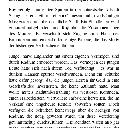
Roy verfolgt nun einige Spuren in die chinesische Altstadt
Shanghais, er streift mit einem Chinesen und in vollständiger
Maskerade durch die nächtliche Stadt. Ein Pfandleiher wird
ermordet aufgefunden, und Roy ahnt die Zusammenhänge
des Mordes. Er verschafft sich Zugang zum Haus des
Ermordeten und entdeckt dort einige Papiere, die das Motiv
der bisherigen Verbrechen enthüllen.
Junge, naive Engländer mit einem eigenen Vermögen sind
durch Radium ermordet worden. Das Vermögen der jungen
Leute hatte sich nach ihrem Tod verflüchtigt – es war in
dunken Kanälen spurlos verschwunden. Denn ein Schurke
hatte dafür gesorgt, daß die jungen Herren ihr Geld in eine
Geschäftsidee investierten, die keine Zukunft hatte. Man
wollte mittels Radiumbestrahlung aus wertlosen Korunden,
einen Halbedelstein, wertvollere Farbsteine herstellen, die im
Verkauf eine ungeheure Rendite abwerfen sollten. Doch
verfügten die Schurken keineswegs über die Mengen von
Radium, die nötig gewesen wären um diese Veredelung
gewinnträchtig durchzuführen. Die Renditen wären also gar
nicht zahlbar gewesen. Stattdessen entschieden sich die