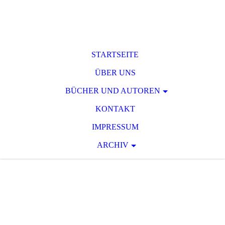
STARTSEITE
ÜBER UNS
BÜCHER UND AUTOREN
KONTAKT
IMPRESSUM
ARCHIV
T O D S P A N N
U
N G
Raum für phantastische und
serielle Spannungsliteratur des 19.