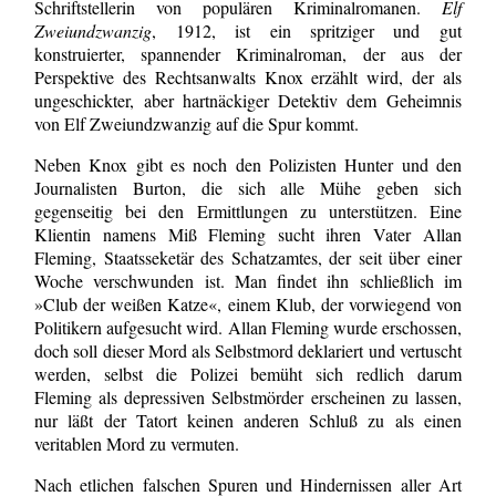
Schriftstellerin von populären Kriminalromanen.
Elf
Zweiundzwanzig
, 1912, ist ein spritziger und gut
konstruierter, spannender Kriminalroman, der aus der
Perspektive des Rechtsanwalts Knox erzählt wird, der als
ungeschickter, aber hartnäckiger Detektiv dem Geheimnis
von Elf Zweiundzwanzig auf die Spur kommt.
Neben Knox gibt es noch den Polizisten Hunter und den
Journalisten Burton, die sich alle Mühe geben sich
gegenseitig bei den Ermittlungen zu unterstützen. Eine
Klientin namens Miß Fleming sucht ihren Vater Allan
Fleming, Staatsseketär des Schatzamtes, der seit über einer
Woche verschwunden ist. Man findet ihn schließlich im
»Club der weißen Katze«, einem Klub, der vorwiegend von
Politikern aufgesucht wird. Allan Fleming wurde erschossen,
doch soll dieser Mord als Selbstmord deklariert und vertuscht
werden, selbst die Polizei bemüht sich redlich darum
Fleming als depressiven Selbstmörder erscheinen zu lassen,
nur läßt der Tatort keinen anderen Schluß zu als einen
veritablen Mord zu vermuten.
Nach etlichen falschen Spuren und Hindernissen aller Art