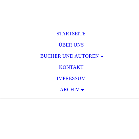
STARTSEITE
ÜBER UNS
BÜCHER UND AUTOREN
KONTAKT
IMPRESSUM
ARCHIV
T O D S P A N N
U
N G
Raum für phantastische und
serielle Spannungsliteratur des 19.