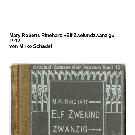
und 20. Jahrhunderts von Robert
N. Bloch und Mirko Schädel
Mary Roberts Rinehart: »Elf Zweiundzwanzig«,
1912
von Mirko Schädel